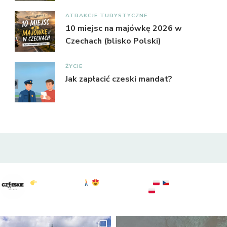
ATRAKCJE TURYSTYCZNE
10 miejsc na majówkę 2026 w
Czechach (blisko Polski)
ŻYCIE
Jak zapłacić czeski mandat?
czeskie_szlaki
Czeskie Szlaki
Polska & Czechy
atrakcje : widoki :
przyroda
sprawdź: @to.tylko.bogdan
KGP: 20/28
#czechy
#czechypopolsku