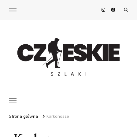
Czeskie Szlaki
Z pasją po Czechach
Strona główna
Karkonosze