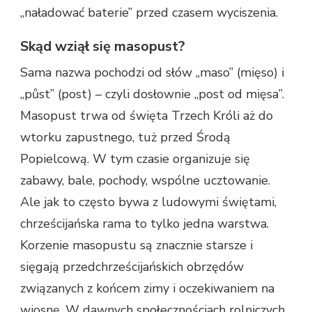
„naładować baterie” przed czasem wyciszenia.
Skąd wziął się masopust?
Sama nazwa pochodzi od słów „maso” (mięso) i
„půst” (post) – czyli dosłownie „post od mięsa”.
Masopust trwa od święta Trzech Króli aż do
wtorku zapustnego, tuż przed Środą
Popielcową. W tym czasie organizuje się
zabawy, bale, pochody, wspólne ucztowanie.
Ale jak to często bywa z ludowymi świętami,
chrześcijańska rama to tylko jedna warstwa.
Korzenie masopustu są znacznie starsze i
sięgają przedchrześcijańskich obrzędów
związanych z końcem zimy i oczekiwaniem na
wiosnę. W dawnych społecznościach rolniczych