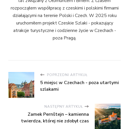
lat związany z Ołomuńcem i Brnem. Z czasem
rozpocząłem współpracę z czeskimi i polskimi firmami
działającymi na terenie Polski i Czech. W 2025 roku
uruchomiłem projekt Czeskie Szlaki - pokazujący
atrakcje turystyczne i codzienne życie w Czechach -
poza Pragą.
POPRZEDNI ARTYKUŁ
5 miejsc w Czechach - poza utartymi
szlakami
NASTĘPNY ARTYKUŁ
Zamek Pernštejn – kamienna
twierdza, której nie zdobył czas