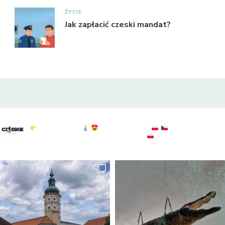
ŻYCIE
Jak zapłacić czeski mandat?
czeskie_szlaki
Czeskie Szlaki
Polska & Czechy
atrakcje : widoki :
przyroda
sprawdź: @to.tylko.bogdan
KGP: 20/28
#czechy
#czechypopolsku