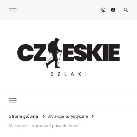
Czeskie Szlaki
Z pasją po Czechach
Strona główna
Atrakcje turystyczne
Masopust – karnawał puka do drzwi!