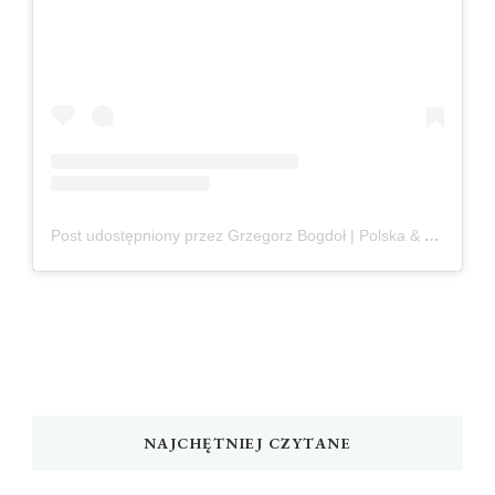
Post udostępniony przez Grzegorz Bogdoł | Polska & Czechy
NAJCHĘTNIEJ CZYTANE