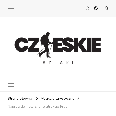
Czeskie Szlaki
Z pasją po Czechach
Strona główna
Atrakcje turystyczne
Naprawdę mało znane atrakcje Pragi