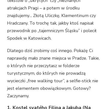
tekstów o „ukrytych” czy „nieznanych”
atrakcjach Pragi – a potem w środku
znajdujemy… Złotą Uliczkę, Klementinum czy
Hradczany. To trochę tak, jakby ktoś napisał
przewodnik po „tajemniczym Śląsku” i polecił
Spodek w Katowicach.
Dlatego dziś zrobimy coś innego. Pokażę Ci
naprawdę mało znane miejsca w Pradze. Takie,
o których nie przeczytasz w folderze
turystycznym, do których nie prowadzą
wycieczki „free walking tour”, a selfie-stick nie
jest elementem obowiązkowym. Gotowy?
Zaczynamy.
1. Kostel svatého Filipa a Jakuba (Na