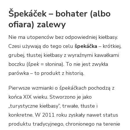
Špekáček – bohater (albo
ofiara) zalewy
Nie ma utopenców bez odpowiedniej kiełbasy.
Czesi używają do tego celu
špekáčka
– krótkiej,
grubej, tłustej kiełbasy z wyraźnymi kawałkami
boczku (
špek
= słonina). To nie jest zwykła
parówka – to produkt z historią.
Pierwsze wzmianki o
špekáčkach
pochodzą z
końca XIX wieku. Stworzono je jako
„turystyczne kiełbasy”, trwałe, tłuste i
konkretne. W 2011 roku zyskały nawet status
produktu tradycyjnego, chronionego na terenie