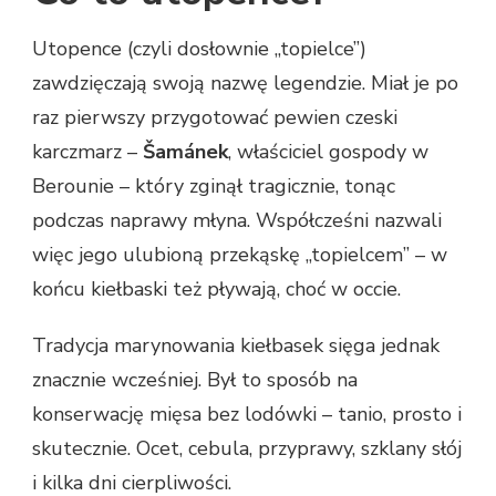
Utopence (czyli dosłownie „topielce”)
zawdzięczają swoją nazwę legendzie. Miał je po
raz pierwszy przygotować pewien czeski
karczmarz –
Šamánek
, właściciel gospody w
Berounie – który zginął tragicznie, tonąc
podczas naprawy młyna. Współcześni nazwali
więc jego ulubioną przekąskę „topielcem” – w
końcu kiełbaski też pływają, choć w occie.
Tradycja marynowania kiełbasek sięga jednak
znacznie wcześniej. Był to sposób na
konserwację mięsa bez lodówki – tanio, prosto i
skutecznie. Ocet, cebula, przyprawy, szklany słój
i kilka dni cierpliwości.