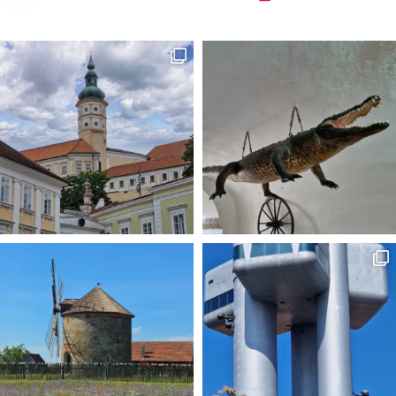
#czechypopolsku