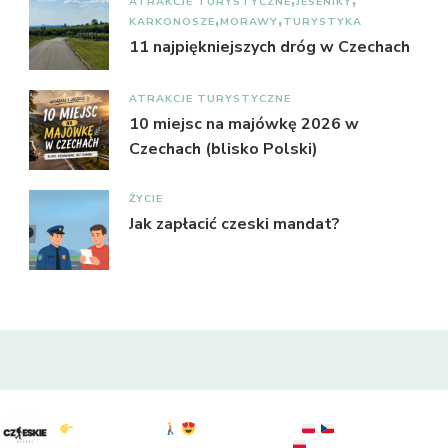
ATRAKCJE TURYSTYCZNE
JESENIKY
KARKONOSZE
MORAWY
TURYSTYKA
11 najpiękniejszych dróg w Czechach
ATRAKCJE TURYSTYCZNE
10 miejsc na majówkę 2026 w
Czechach (blisko Polski)
ŻYCIE
Jak zapłacić czeski mandat?
czeskie_szlaki
Czeskie Szlaki
Polska & Czechy
atrakcje : widoki :
przyroda
sprawdź: @to.tylko.bogdan
KGP: 20/28
#czechy