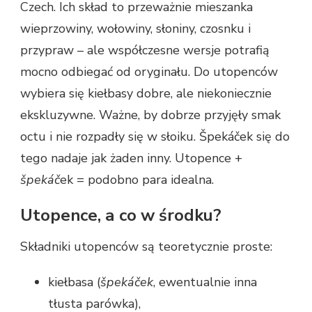
Czech. Ich skład to przeważnie mieszanka
wieprzowiny, wołowiny, słoniny, czosnku i
przypraw – ale współczesne wersje potrafią
mocno odbiegać od oryginału. Do utopenców
wybiera się kiełbasy dobre, ale niekoniecznie
ekskluzywne. Ważne, by dobrze przyjęły smak
octu i nie rozpadły się w słoiku. Špekáček się do
tego nadaje jak żaden inny. Utopence +
špekáč
ek = podobno para idealna.
Utopence, a co w środku?
Składniki utopenców są teoretycznie proste:
kiełbasa (
špekáček
, ewentualnie inna
tłusta parówka),