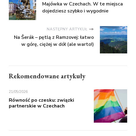
Majówka w Czechach. W te miejsca
dojedziesz szybko i wygodnie
NASTĘPNY ARTYKUŁ
Na Šerák – pętlą z Ramzovej: łatwo
w górę, ciężej w dół (ale warto!)
Rekomendowane artykuły
21/05/2026
Równość po czesku: związki
partnerskie w Czechach