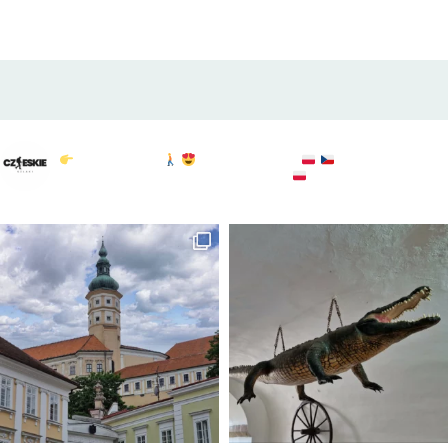
czeskie_szlaki
Czeskie Szlaki
Polska & Czechy
atrakcje : widoki :
przyroda
sprawdź: @to.tylko.bogdan
KGP: 20/28
#czechy
#czechypopolsku