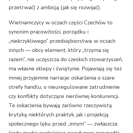
przetrwać) z ambicją (jak się rozwijać).
Wietnamczycy w oczach części Czechów to
synonim pracowitości, porządku i
„niekrzykliwego” przedsiębiorstwa; w oczach
innych — obcy element, który „trzyma się
razem”, nie uczęszcza do czeskich stowarzyszeń,
ma własne sklepy i świątynie. Pojawiają się też
mniej przyjemne narracje: oskarżenia o szare
strefy handlu, o nieuregulowane zatrudnienie
czy konflikty dotyczące nierównej konkurencji.
Te oskarżenia bywają zarówno rzeczywistą
krytyką niektórych praktyk, jak i projekcją
społecznego lęku przed „innym” — zwłaszcza
kiedy media nagłaśniają pojedyncze przypadki.