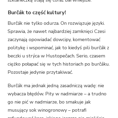
Burčák to część kultury!
Burčák nie tylko odurza. On rozwiązuje języki.
Sprawia, że nawet najbardziej zamknięci Czesi
zaczynają opowiadać dowcipy, komentować
politykę i wspominać, jak to kiedyś pili burčák z
beczki u strýca w Hustopečach. Serio, czasem
ciężko połapać się w tych historiach po burčáku.
Pozostaje jedynie przytakiwać.
Burčák ma jednak jedną zasadniczą wadę: nie
wybacza błędów. Pity w nadmiarze – a trudno
go nie pić w nadmiarze, bo smakuje jak
musujący sok winogronowy – potrafi