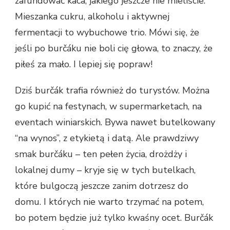
zafundować kaca, jakiego jeszcze nie mieliście.
Mieszanka cukru, alkoholu i aktywnej
fermentacji to wybuchowe trio. Mówi się, że
jeśli po burčáku nie boli cię głowa, to znaczy, że
piłeś za mało. I lepiej się popraw!
Dziś burčák trafia również do turystów. Można
go kupić na festynach, w supermarketach, na
eventach winiarskich. Bywa nawet butelkowany
“na wynos”, z etykietą i datą. Ale prawdziwy
smak burčáku – ten pełen życia, drożdży i
lokalnej dumy – kryje się w tych butelkach,
które bulgoczą jeszcze zanim dotrzesz do
domu. I których nie warto trzymać na potem,
bo potem będzie już tylko kwaśny ocet. Burčák