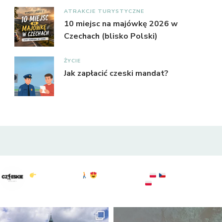
ATRAKCJE TURYSTYCZNE
10 miejsc na majówkę 2026 w
Czechach (blisko Polski)
ŻYCIE
Jak zapłacić czeski mandat?
czeskie_szlaki
Czeskie Szlaki
Polska & Czechy
atrakcje : widoki :
przyroda
sprawdź: @to.tylko.bogdan
KGP: 20/28
#czechy
#czechypopolsku