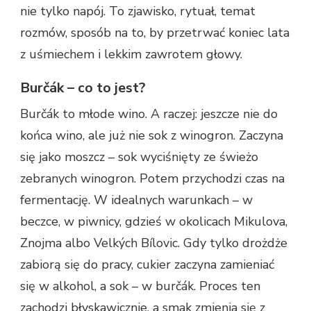
nie tylko napój. To zjawisko, rytuał, temat
rozmów, sposób na to, by przetrwać koniec lata
z uśmiechem i lekkim zawrotem głowy.
Burčák – co to jest?
Burčák to młode wino. A raczej: jeszcze nie do
końca wino, ale już nie sok z winogron. Zaczyna
się jako moszcz – sok wyciśnięty ze świeżo
zebranych winogron. Potem przychodzi czas na
fermentację. W idealnych warunkach – w
beczce, w piwnicy, gdzieś w okolicach Mikulova,
Znojma albo Velkých Bílovic. Gdy tylko drożdże
zabiorą się do pracy, cukier zaczyna zamieniać
się w alkohol, a sok – w burčák. Proces ten
zachodzi błyskawicznie, a smak zmienia się z