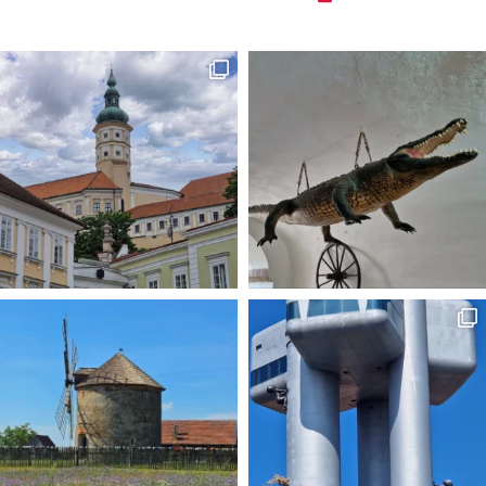
#czechypopolsku