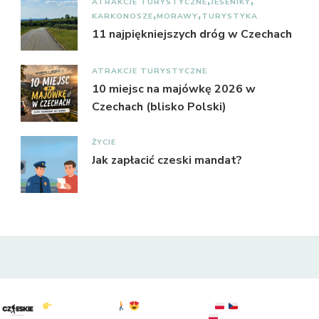
ATRAKCJE TURYSTYCZNE
JESENIKY
KARKONOSZE
MORAWY
TURYSTYKA
11 najpiękniejszych dróg w Czechach
ATRAKCJE TURYSTYCZNE
10 miejsc na majówkę 2026 w
Czechach (blisko Polski)
ŻYCIE
Jak zapłacić czeski mandat?
czeskie_szlaki
Czeskie Szlaki
Polska & Czechy
atrakcje : widoki :
przyroda
sprawdź: @to.tylko.bogdan
KGP: 20/28
#czechy