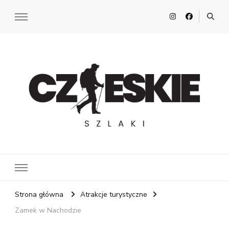
Czeskie Szlaki
Z pasją po Czechach
Strona główna
Atrakcje turystyczne
Zamek w Nachodzie