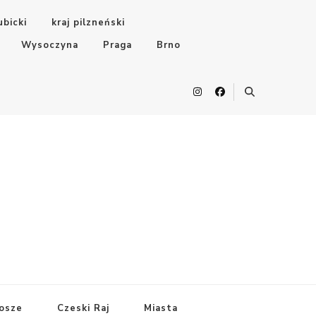
ubicki
kraj pilzneński
Wysoczyna
Praga
Brno
osze
Czeski Raj
Miasta