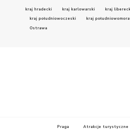
kraj hradecki
kraj karlowarski
kraj liberec
kraj południowoczeski
kraj południowomora
Ostrawa
Czeskie Szlaki
Z pasją po Czechach
Praga
Atrakcje turystyczne