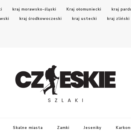
ki
kraj morawsko-śląski
Kraj ołomuniecki
kraj pard
wski
kraj środkowoczeski
kraj ustecki
kraj zliński
Skalne miasta
Zamki
Jeseniky
Karkon