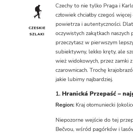
Czechy to nie tylko Praga i Kar
człowiek chciałby czegoś więcej 
powietrza i autentyczności. Dl
CZESKIE
oczywistych zakątkach naszych p
SZLAKI
przeczytasz w pierwszym lepszy
subiektywny, lekko kręty, ale s
wież widokowych, przez zamki z h
czarownicach. Trochę krajobrazów
jakie lubimy najbardziej.
1.
Hranická Przepaść – naj
Region:
Kraj ołomuniecki (okolic
Niepozorne wejście do tej przep
Bečvou, wśród pagórków i lasów,