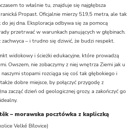
zasem to właśnie tu, znajduje się najgłębsza
Hranická Propast. Oficjalnie mierzy 519,5 metra, ale tak
ł do jej dna. Eksploracja odbywa się za pomocą
 rady przetrwać w warunkach panujących w głębinach.
ż zachwyca – i trudno się dziwić, że budzi respekt.
kt widokowy i ścieżki edukacyjne, które prowadzą
emi. Owszem, nie zobaczymy z niej wnętrza Ziemi jak u
 naszymi stopami rozciąga się coś tak głębokiego i
 także dobre miejsce, by połączyć przygodę z
 zacząć dzień od geologicznej grozy, a zakończyć go
idealny.
ěk – morawska pocztówka z kapliczką
lice Velké Bílovice)