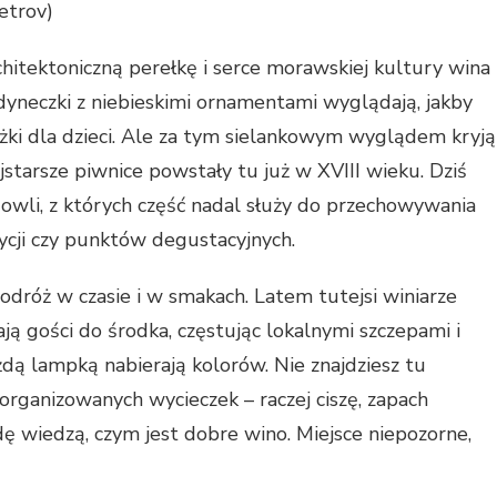
etrov)
hitektoniczną perełkę i serce morawskiej kultury wina
budyneczki z niebieskimi ornamentami wyglądają, jakby
siążki dla dzieci. Ale za tym sielankowym wyglądem kryją
najstarsze piwnice powstały tu już w XVIII wieku. Dziś
dowli, z których część nadal służy do przechowywania
zycji czy punktów degustacyjnych.
dróż w czasie i w smakach. Latem tutejsi winiarze
ją gości do środka, częstując lokalnymi szczepami i
ażdą lampką nabierają kolorów. Nie znajdziesz tu
organizowanych wycieczek – raczej ciszę, zapach
wdę wiedzą, czym jest dobre wino. Miejsce niepozorne,