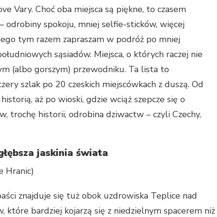
love Vary. Choć oba miejsca są piękne, to czasem
– odrobiny spokoju, mniej selfie-sticków, więcej
atego tym razem zapraszam w podróż po mniej
ołudniowych sąsiadów. Miejsca, o których raczej nie
m (albo gorszym) przewodniku. Ta lista to
zczery szlak po 20 czeskich miejscówkach z duszą. Od
istorią, aż po wioski, gdzie wciąż szepcze się o
, trochę historii, odrobina dziwactw – czyli Czechy,
głębsza jaskinia świata
e Hranic)
aści znajduje się tuż obok uzdrowiska Teplice nad
 które bardziej kojarzą się z niedzielnym spacerem niż