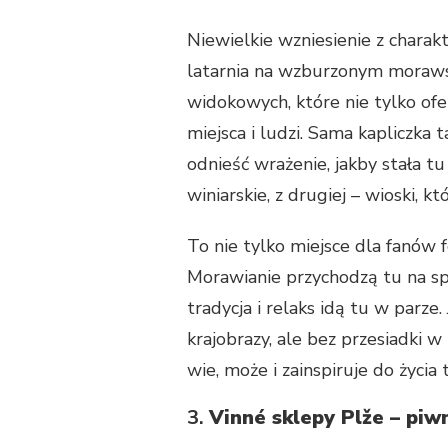
Niewielkie wzniesienie z charak
latarnia na wzburzonym moraws
widokowych, które nie tylko ofe
miejsca i ludzi. Sama kapliczka 
odnieść wrażenie, jakby stała tu
winiarskie, z drugiej – wioski, kt
To nie tylko miejsce dla fanów f
Morawianie przychodzą tu na spa
tradycja i relaks idą tu w parze
krajobrazy, ale bez przesiadki 
wie, może i zainspiruje do życi
3.
Vinné sklepy Plže – piwni