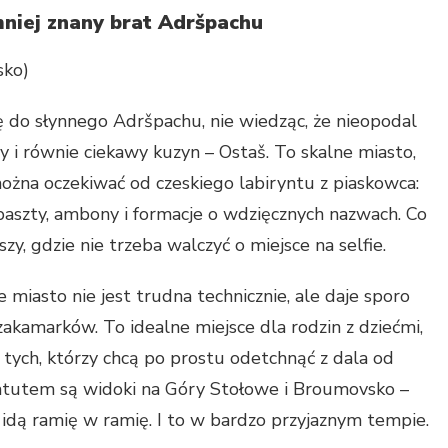
mniej znany brat Adršpachu
sko)
 do słynnego Adršpachu, nie wiedząc, że nieopodal
zy i równie ciekawy kuzyn – Ostaš. To skalne miasto,
ożna oczekiwać od czeskiego labiryntu z piaskowca:
 baszty, ambony i formacje o wdzięcznych nazwach. Co
zy, gdzie nie trzeba walczyć o miejsce na selfie.
 miasto nie jest trudna technicznie, ale daje sporo
zakamarków. To idealne miejsce dla rodzin z dziećmi,
a tych, którzy chcą po prostu odetchnąć z dala od
atutem są widoki na Góry Stołowe i Broumovsko –
ia idą ramię w ramię. I to w bardzo przyjaznym tempie.