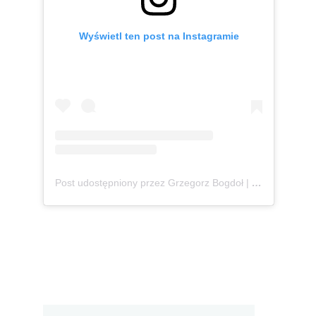
Wyświetl ten post na Instagramie
Post udostępniony przez Grzegorz Bogdoł | Polska & Czechy