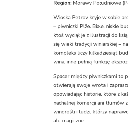
Region:
Morawy Południowe (P
Wioska Petrov kryje w sobie arc
– piwniczki Plže. Białe, niskie 
ktoś wyciął je z ilustracji do k
się wieki tradycji winiarskiej – 
kompleks liczy kilkadziesiąt bu
wina, inne pełnią funkcję ekspo
Spacer między piwniczkami to po
otwierają swoje wrota i zaprasza
opowiadając historie, które z k
nachalnej komercji ani tłumów z
winorośli i ludzi, którzy napra
ale magiczne.