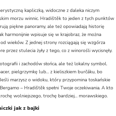
terystyczną kapliczką, widoczne z daleka niczym
kim morzu winnic. Hradištěk to jeden z tych punktów
rują piękne panoramy, ale też opowiadają historię
tak harmonijnie wpisuje się w krajobraz, że można
 od wieków. Z jednej strony rozciągają się wzgórza
óre przez stulecia żyły z tego, co z winorośli wycisnęły.
otografii i zachodów słońca, ale też lokalny symbol.
cer, pielgrzymkę lub… z kieliszkiem burčáku, bo
. Jeśli marzysz o widoku, który przypomina toskańskie
w Bergamo – Hradištěk spełni Twoje oczekiwania. A kto
a trochę wolniejszego, trochę bardziej… morawskiego.
czki jak z bajki