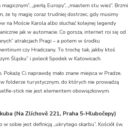
agicznym”, „perłą Europy”, „miastem stu wież”. Brzmi
, że tę magię coraz trudniej dostrzec, gdy musimy
ów na Moście Karola albo słuchać kolejnej legendy
icznie jak w automacie. Co gorsza, internet roi się od
anych” atrakcjach Pragi – a potem w środku
entinum czy Hradczany. To trochę tak, jakby ktoś
czym Śląsku” i polecił Spodek w Katowicach.
o. Pokażę Ci naprawdę mało znane miejsca w Pradze.
z w folderze turystycznym, do których nie prowadzą
a selfie-stick nie jest elementem obowiązkowym.
Jakuba (Na Zlíchově 221, Praha 5-Hlubočepy)
 w sobie jest definicją „ukrytego skarbu”. Kościół św.