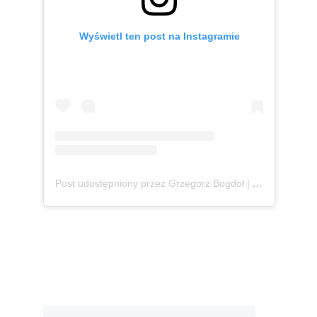
Wyświetl ten post na Instagramie
Post udostępniony przez Grzegorz Bogdoł | Polska & Czechy