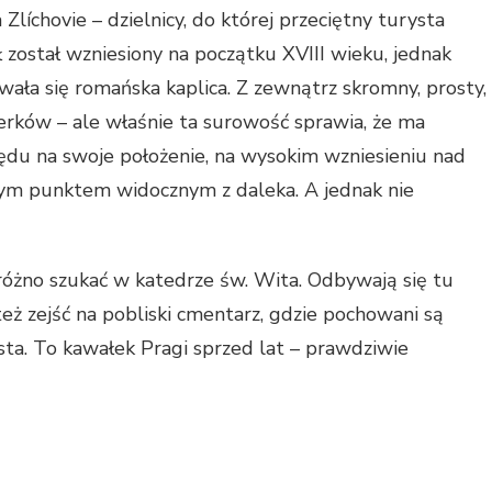
a Zlíchovie – dzielnicy, do której przeciętny turysta
ł został wzniesiony na początku XVIII wieku, jednak
ała się romańska kaplica. Z zewnątrz skromny, prosty,
rków – ale właśnie ta surowość sprawia, że ma
ędu na swoje położenie, na wysokim wzniesieniu nad
nym punktem widocznym z daleka. A jednak nie
próżno szukać w katedrze św. Wita. Odbywają się tu
ż zejść na pobliski cmentarz, gdzie pochowani są
sta. To kawałek Pragi sprzed lat – prawdziwie