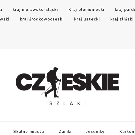
ki
kraj morawsko-śląski
Kraj ołomuniecki
kraj pard
wski
kraj środkowoczeski
kraj ustecki
kraj zliński
Skalne miasta
Zamki
Jeseniky
Karkon