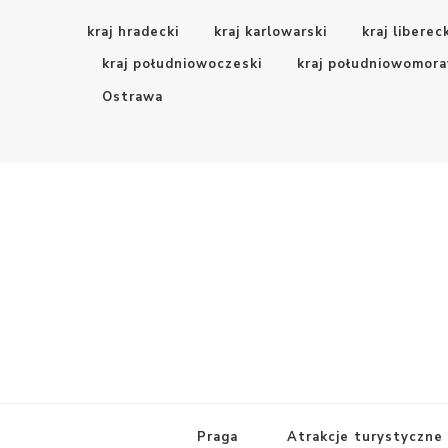
kraj hradecki
kraj karlowarski
kraj liberec
kraj południowoczeski
kraj południowomora
Ostrawa
Czeskie Szlaki
Z pasją po Czechach
Praga
Atrakcje turystyczne