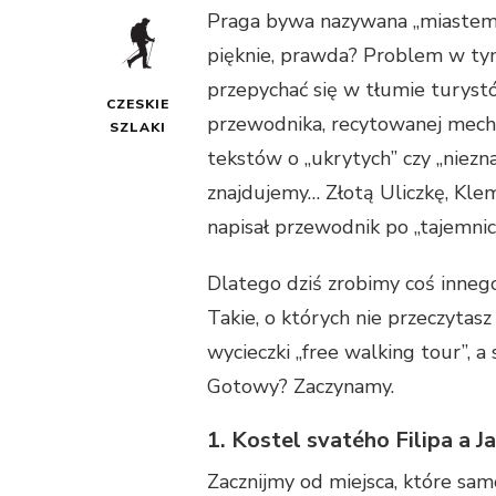
Praga bywa nazywana „miastem m
pięknie, prawda? Problem w tym
przepychać się w tłumie turyst
CZESKIE
przewodnika, recytowanej mechan
SZLAKI
tekstów o „ukrytych” czy „niezn
znajdujemy… Złotą Uliczkę, Klem
napisał przewodnik po „tajemni
Dlatego dziś zrobimy coś inneg
Takie, o których nie przeczytas
wycieczki „free walking tour”, 
Gotowy? Zaczynamy.
1. Kostel svatého Filipa a 
Zacznijmy od miejsca, które samo