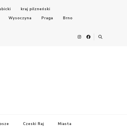
ubicki
kraj pilzneński
Wysoczyna
Praga
Brno
osze
Czeski Raj
Miasta