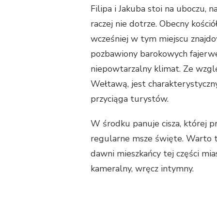
Filipa i Jakuba stoi na uboczu, n
raczej nie dotrze. Obecny kośció
wcześniej w tym miejscu znajdow
pozbawiony barokowych fajerwe
niepowtarzalny klimat. Ze wzgl
Wełtawą, jest charakterystycz
przyciąga turystów.
W środku panuje cisza, której 
regularne msze święte. Warto te
dawni mieszkańcy tej części mia
kameralny, wręcz intymny.