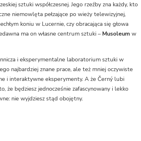
zeskiej sztuki współczesnej. Jego rzeźby zna każdy, kto
czne niemowlęta pełzające po wieży telewizyjnej,
echłym koniu w Lucernie, czy obracająca się głowa
 niedawna ma on własne centrum sztuki –
Musoleum
w
ennicza i eksperymentalne laboratorium sztuki w
jego najbardziej znane prace, ale też mniej oczywiste
lne i interaktywne eksperymenty. A że Černý lubi
o, że będziesz jednocześnie zafascynowany i lekko
ne: nie wyjdziesz stąd obojętny.