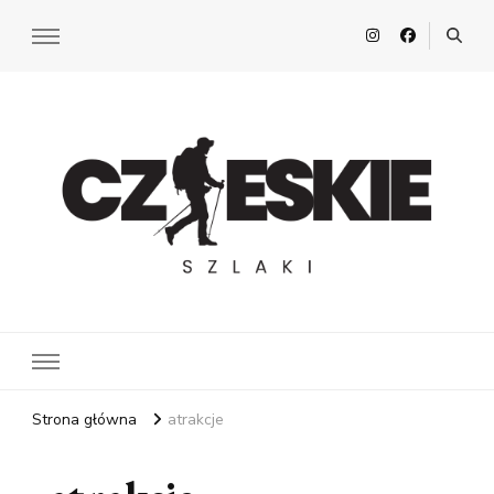
Czeskie Szlaki
Z pasją po Czechach
Strona główna
atrakcje