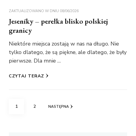
ZAKTUALIZOWANO W DNIU
08/06/2026
Jeseníky – perełka blisko polskiej
granicy
Niektóre miejsca zostają w nas na długo. Nie
tylko dlatego, że są piękne, ale dlatego, że były
pierwsze. Dla mnie …
CZYTAJ TERAZ
Stronicowanie
STRONA
STRONA
1
2
NASTĘPNA
wpisów