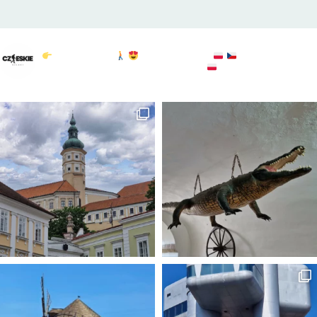
czeskie_szlaki
Czeskie Szlaki
Polska & Czechy
atrakcje : widoki :
przyroda
sprawdź: @to.tylko.bogdan
KGP: 20/28
#czechy
#czechypopolsku