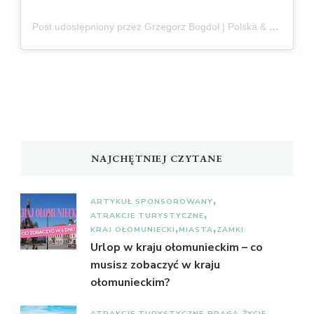
Post udostępniony przez Grzegorz Bogdoł | Polska & Czechy
NAJCHĘTNIEJ CZYTANE
ARTYKUŁ SPONSOROWANY
ATRAKCJE TURYSTYCZNE
KRAJ OŁOMUNIECKI
MIASTA
ZAMKI
Urlop w kraju ołomunieckim – co
musisz zobaczyć w kraju
ołomunieckim?
ATRAKCJE TURYSTYCZNE
PRAGA
ŻYCIE