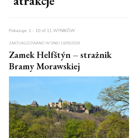
atrakcje
Pokazuje: 1 - 10 of 11 WYNIKÓW
ZAKTUALIZOWANO W DNIU
10/05/2026
Zamek Helfštýn – strażnik
Bramy Morawskiej