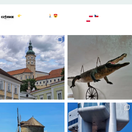
czeskie_szlaki
Czeskie Szlaki
Polska & Czechy
atrakcje : widoki :
przyroda
sprawdź: @to.tylko.bogdan
KGP: 20/28
#czechy
#czechypopolsku