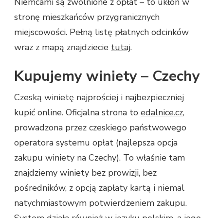
Niemcami są zwolnione z opłat – to ukłon w
stronę mieszkańców przygranicznych
miejscowości. Pełną listę płatnych odcinków
wraz z mapą znajdziecie
tutaj
.
Kupujemy winiety – Czechy
Czeską winietę najprościej i najbezpieczniej
kupić online. Oficjalna strona to
edalnice.cz
,
prowadzona przez czeskiego państwowego
operatora systemu opłat (najlepsza opcja
zakupu winiety na Czechy). To właśnie tam
znajdziemy winiety bez prowizji, bez
pośredników, z opcją zapłaty kartą i niemal
natychmiastowym potwierdzeniem zakupu.
System działa również w języku polskim, a jego