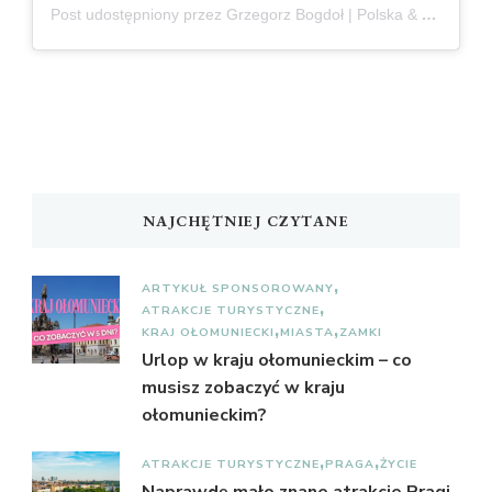
Post udostępniony przez Grzegorz Bogdoł | Polska & Czechy
NAJCHĘTNIEJ CZYTANE
ARTYKUŁ SPONSOROWANY
ATRAKCJE TURYSTYCZNE
KRAJ OŁOMUNIECKI
MIASTA
ZAMKI
Urlop w kraju ołomunieckim – co
musisz zobaczyć w kraju
ołomunieckim?
ATRAKCJE TURYSTYCZNE
PRAGA
ŻYCIE
Naprawdę mało znane atrakcje Pragi